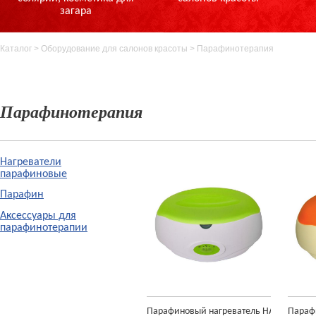
загара
Каталог
>
Оборудование для салонов красоты
>
Парафинотерапия
Парафинотерапия
Нагреватели
парафиновые
Парафин
Аксессуары для
парафинотерапии
Парафиновый нагреватель HARIZMA
Параф