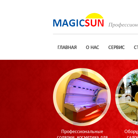
Профессиона
ГЛАВНАЯ
О НАС
СЕРВИС
С
Профессиональные
Обору
солярии, косметика для
сало