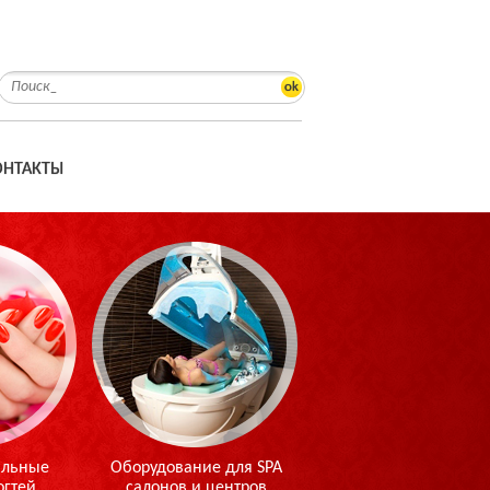
ok
ОНТАКТЫ
альные
Оборудование для SPA
огтей
салонов и центров