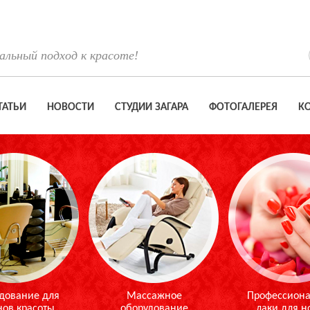
льный подход к красоте!
ТАТЬИ
НОВОСТИ
СТУДИИ ЗАГАРА
ФОТОГАЛЕРЕЯ
К
дование для
Массажное
Профессион
нов красоты
оборудование
лаки для н