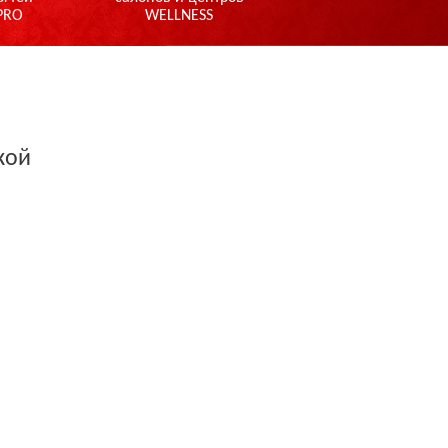
PRO
WELLNESS
кой