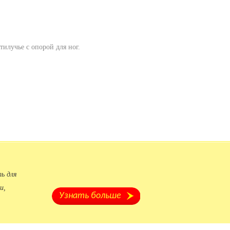
илучье с опорой для ног.
ь для
и,
Узнать больше