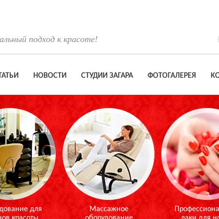
льный подход к красоте!
ТАТЬИ
НОВОСТИ
СТУДИИ ЗАГАРА
ФОТОГАЛЕРЕЯ
К
дование для
Массажное
Профессион
нов красоты
оборудование
лаки для н