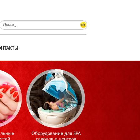
ok
ОНТАКТЫ
альные
Оборудование для SPA
огтей
салонов и центров