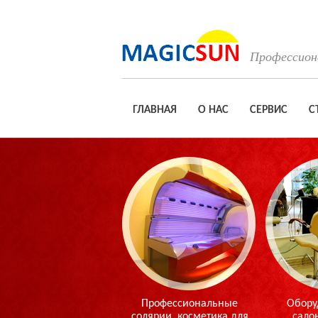
Профессиона
ГЛАВНАЯ
О НАС
СЕРВИС
С
Профессиональные
Обору
солярии, косметика для
сало