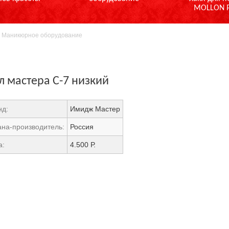
MOLLON 
>
Маникюрное оборудование
л мастера С-7 низкий
нд:
Имидж Мастер
ана-производитель:
Россия
а:
4.500 Р.