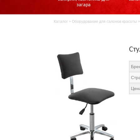
загара
Каталог
>
Оборудование для салонов красоты
Сту
Бре
Стр
Цен